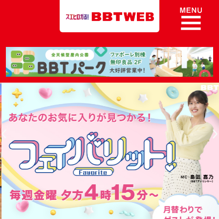
8ch BBT Web 富山テレビ
Previous
N