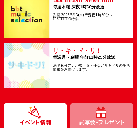
毎週木曜 深夜1時20分放送
次回 2026/8/13(木)
※深夜1時20分～
H ZTEETIO特集
サ・キ・ド・リ！
毎週月～金曜 午前11時25分放送
深津麻弓アナが衣・食・住などサキドリの生活
情報をお届けします。
イベント情報
チ