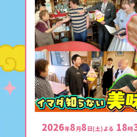
2026
8
8
18
年
月
日(土)
よる
時