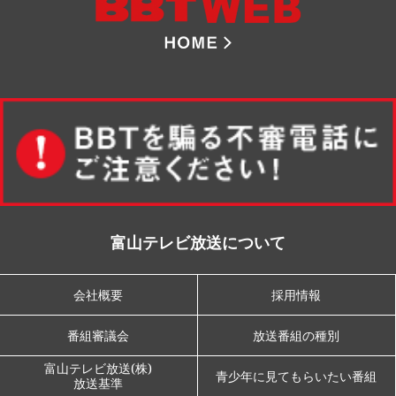
8ch BBT 
富山テレビ放送について
会社概要
採用情報
番組審議会
放送番組の種別
富山テレビ放送(株)
青少年に見てもらいたい番組
放送基準