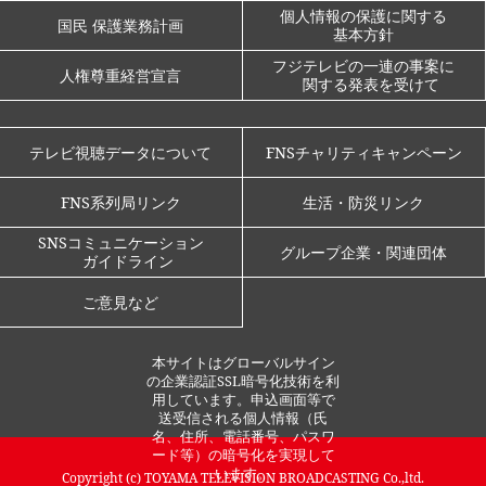
個人情報の保護に関する
国民 保護業務計画
基本方針
フジテレビの一連の事案に
人権尊重経営宣言
関する発表を受けて
テレビ視聴データについて
FNSチャリティキャンペーン
FNS系列局リンク
生活・防災リンク
SNSコミュニケーション
グループ企業・関連団体
ガイドライン
ご意見など
本サイトはグローバルサイン
の企業認証SSL暗号化技術を利
用しています。申込画面等で
送受信される個人情報（氏
名、住所、電話番号、パスワ
ード等）の暗号化を実現して
います。
Copyright (c)
TOYAMA TELEVISION BROADCASTING
Co.,ltd.