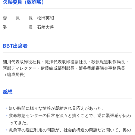
欠席委員（敬称略）
委員長
：松田英昭
委員
：石﨑大善
BBT出席者
細川代表取締役社長・滝澤代表取締役副社長・砂原報道制作局長・
阿部ディレクター・伊藤編成部副部長・蟹谷番組審議会事務局長
（編成局長）
感想
短い時間に様々な情報が凝縮され見応えがあった。
救命救急センターの日常を淡々と描くことで、逆に緊張感が伝わ
ってきた。
救急車の適正利用の問題が、社会的構造の問題だと聞いて、奥の