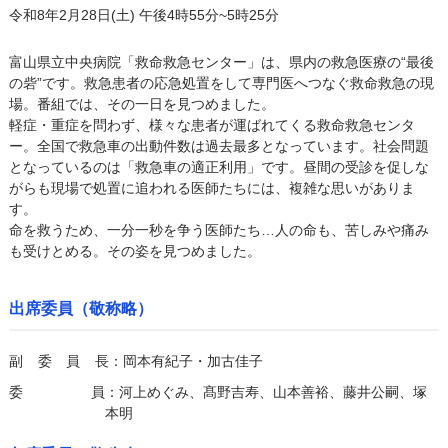
令和8年2月28日(土) 午後4時55分~5時25分
富山県立中央病院「救命救急センター」は、県内の救急医療の“最後
の砦”です。救急患者の応急処置をして専門医へつなぐ救命救急の現
場。番組では、その一日を見つめました。
軽症・重症を問わず、様々な患者が運ばれてくる救命救急センタ
ー。全国で救急車の出動件数は過去最多となっています。社会問題
となっているのは「救急車の適正利用」です。昼間の受診を促しな
がらも現場で処置に追われる医師たちには、複雑な思いがありま
す。
命を救うため、一分一秒を争う医師たち…人の命も、苦しみや痛み
も受けとめる。その姿を見つめました。
出席委員（敬称略）
副委員長
：岡本有紀子・加古佳子
委員
：河上めぐみ、髙野吉寿、山本善裕、藤井公嗣、塚
本明