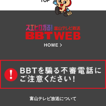
8ch BBT 
富山テレビ放送について