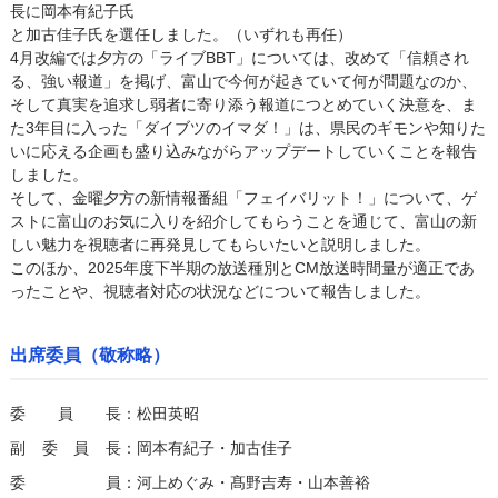
長に岡本有紀子氏
と加古佳子氏を選任しました。（いずれも再任）
4月改編では夕方の「ライブBBT」については、改めて「信頼され
る、強い報道」を掲げ、富山で今何が起きていて何が問題なのか、
そして真実を追求し弱者に寄り添う報道につとめていく決意を、ま
た3年目に入った「ダイブツのイマダ！」は、県民のギモンや知りた
いに応える企画も盛り込みながらアップデートしていくことを報告
しました。
そして、金曜夕方の新情報番組「フェイバリット！」について、ゲ
ストに富山のお気に入りを紹介してもらうことを通じて、富山の新
しい魅力を視聴者に再発見してもらいたいと説明しました。
このほか、2025年度下半期の放送種別とCM放送時間量が適正であ
ったことや、視聴者対応の状況などについて報告しました。
出席委員（敬称略）
委員長
：松田英昭
副委員長
：岡本有紀子・加古佳子
委員
：河上めぐみ・髙野吉寿・山本善裕