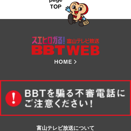
8ch BBT 
富山テレビ放送について