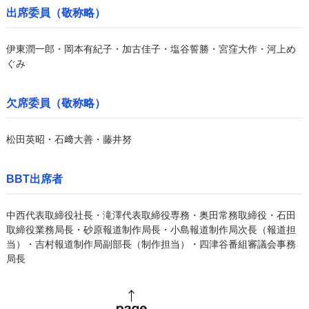
出席委員（敬称略）
伊東潤一郎・岡本有紀子・加古佳子・塩谷誓勝・宮窪大作・河上め
ぐみ
欠席委員（敬称略）
松田英昭・石﨑大善・藤井努
BBT出席者
中西代表取締役社長・滝澤代表取締役専務・奥田常務取締役・石田
取締役業務局長・砂原報道制作局長・小島報道制作局次長（報道担
当）・吉村報道制作局副部長（制作担当）・四津谷番組審議会事務
局長
page top