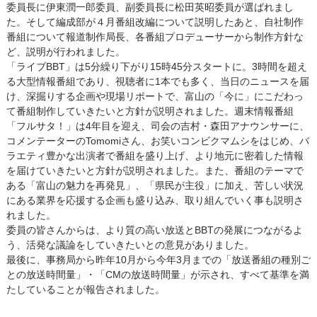
委員長に伊東潤一郎委員、副委員長に松田英昭委員が選ばれまし
た。そして編成部が４月番組改編について説明したあと、自社制作
番組について報道制作局長、各番組プロデューサーから制作方針な
ど、説明が行われました。
「ライブBBT」は5分繰り下がり15時45分スタートに。3時間を超え
る大型情報番組であり、視聴者に1本でも多く、当日のニュースを届
け、深掘りする企画や現場リポートで、富山の「今に」にこだわっ
て番組制作していきたいと方針が説明されました。週末情報番組
「フルサタ！」は4年目を迎え、司会の吉村・森田アナウンサーに、
コメンテーターのTomomiさん、お笑いコンビクマムシをはじめ、バ
ラエティ豊かな出演者で番組を盛り上げ、より地元に密着した情報
を届けていきたいと方針が説明されました。また、番組のテーマで
ある「富山の魅力を再発見」、「県民が主役」に加え、苦しい状況
にある業界を応援する企画も盛り込み、取り組んでいく事も説明さ
れました。
委員の皆さんからは、より質の高い放送とBBTの発展につながるよ
う、活発な議論をしていきたいとの意見がありました。
最後に、事務局から昨年10月から今年3月までの「放送番組の種別ご
との放送時間量」・「CMの放送時間量」が示され、すべて基準を満
たしていることが報告されました。