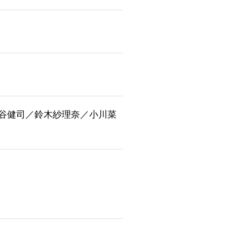
谷健司／鈴木紗理奈／小川菜