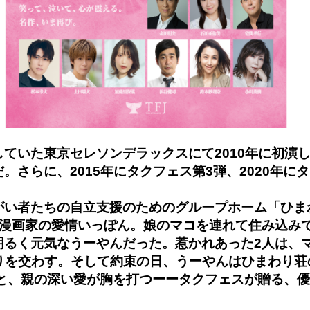
ていた東京セレソンデラックスにて2010年に初演し
。さらに、2015年にタクフェス第3弾、2020年に
がい者たちの自立支援のためのグループホーム「ひま
、漫画家の愛情いっぽん。娘のマコを連れて住み込み
明るく元気なうーやんだった。惹かれあった2人は、
きりを交わす。そして約束の日、うーやんはひまわり
恋と、親の深い愛が胸を打つーータクフェスが贈る、