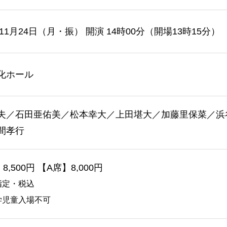
年11月24日（月・振） 開演 14時00分（開場13時15分）
化ホール
夫／石田亜佑美／松本幸大／上田堪大／加藤里保菜／浜
間孝行
8,500円 【A席】8,000円
指定・税込
学児童入場不可