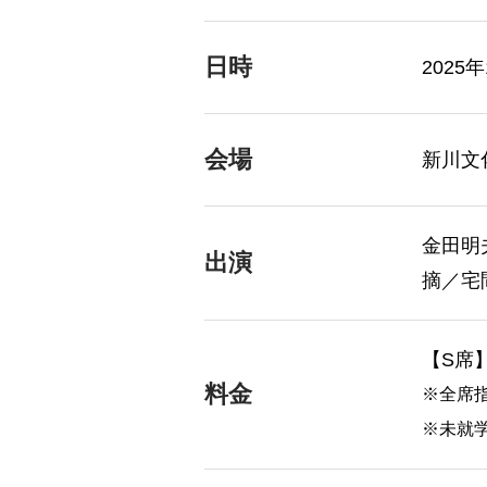
日時
2025
会場
新川文
金田明
出演
摘／宅
【S席】
料金
※全席
※未就