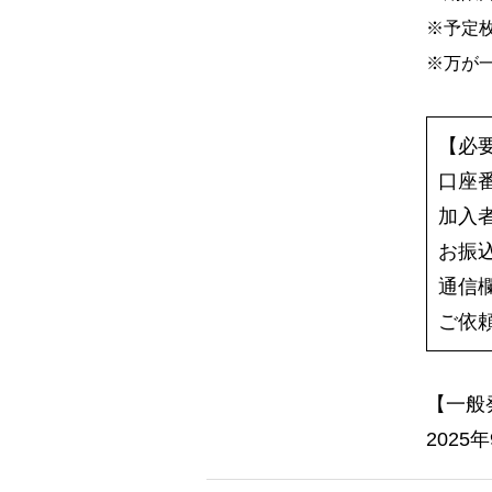
※予定
※万が
【必
口座番号
加入
お振込
通信
ご依
【一般
2025