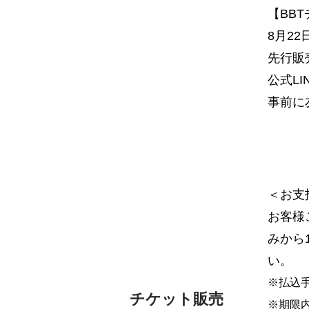
【BB
8月22
先行販
公式L
事前に
＜お支
お客様
みから
い。
※払込
チケット販売
※期限