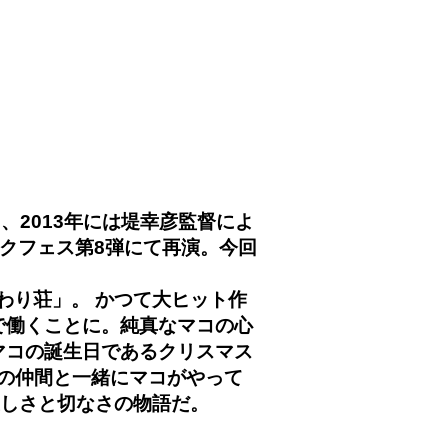
、2013年には堤幸彦監督によ
タクフェス第8弾にて再演。今回
わり荘」。 かつて大ヒット作
で働くことに。純真なマコの心
マコの誕生日であるクリスマス
荘の仲間と一緒にマコがやって
優しさと切なさの物語だ。