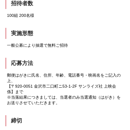
招待者数
100組 200名様
実施形態
一般公募により抽選で無料ご招待
応募方法
郵便はがきに氏名、住所、年齢、電話番号・映画名をご記入の
上、
【〒920-0051 金沢市二口町ニ53-1-2F サンライズ社 上映会
係】まで
※当落結果につきましては、当選者のみ当選通知（はがき）を
お送りさせていただきます。
締切