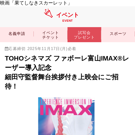
映画「果てしなきスカーレット」
イベント
EVENT
イベント
試写会
名義申請
スポーツ
チケット
プレゼント
応募締切 2025年11月17日(月)必着
TOHOシネマズ ファボーレ富山IMAX®レ
ーザー導入記念
細田守監督舞台挨拶付き上映会にご招
待！